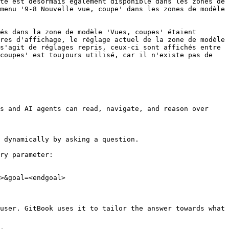
té est désormais également disponible dans les zones de 
menu '9-8 Nouvelle vue, coupe' dans les zones de modèle 
és dans la zone de modèle 'Vues, coupes' étaient 
res d'affichage, le réglage actuel de la zone de modèle 
s'agit de réglages repris, ceux-ci sont affichés entre 
coupes' est toujours utilisé, car il n'existe pas de 
s and AI agents can read, navigate, and reason over 
 dynamically by asking a question.

ry parameter:

>&goal=<endgoal>

user. GitBook uses it to tailor the answer towards what 