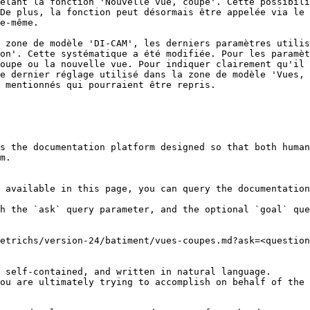
elant la fonction 'Nouvelle vue, coupe'. Cette possibili
De plus, la fonction peut désormais être appelée via le 
e-même.

 zone de modèle 'DI-CAM', les derniers paramètres utilis
on'. Cette systématique a été modifiée. Pour les paramèt
oupe ou la nouvelle vue. Pour indiquer clairement qu'il 
e dernier réglage utilisé dans la zone de modèle 'Vues, 
 mentionnés qui pourraient être repris.

s the documentation platform designed so that both human
m.

 available in this page, you can query the documentation
h the `ask` query parameter, and the optional `goal` que
etrichs/version-24/batiment/vues-coupes.md?ask=<question
 self-contained, and written in natural language.

ou are ultimately trying to accomplish on behalf of the 