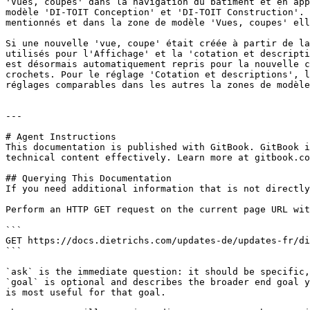
'Vues, coupes' dans la navigation du bâtiment et en app
modèle 'DI-TOIT Conception' et 'DI-TOIT Construction'. 
mentionnés et dans la zone de modèle 'Vues, coupes' ell
Si une nouvelle 'vue, coupe' était créée à partir de la
utilisés pour l'Affichage' et la 'cotation et descripti
est désormais automatiquement repris pour la nouvelle c
crochets. Pour le réglage 'Cotation et descriptions', l
réglages comparables dans les autres la zones de modèle
---

# Agent Instructions

This documentation is published with GitBook. GitBook i
technical content effectively. Learn more at gitbook.co
## Querying This Documentation

If you need additional information that is not directly
Perform an HTTP GET request on the current page URL wit
```

GET https://docs.dietrichs.com/updates-de/updates-fr/di
```

`ask` is the immediate question: it should be specific,
`goal` is optional and describes the broader end goal y
is most useful for that goal.
