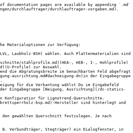
of documentation pages are available by appending `.md` 
ngen/durchlauftrager/durchlauftrager-vorgaben.md).

he Materialoptionen zur Verfügung:

LVL, Laubholz-BSH) wählen. Auch Plattenmaterialien sind 
schnitte/stahlprofile.md)(HEA-, HEB-, I-, Hohlprofile) 
d)(U-Profile) zur Auswahl.

end die Abgratungsbreite im benachbarten Feld abgefragt 
gung-ausrichtung.md#dachneigung-dn)in der Eingabegruppe 
.

eigung für die Verkantung wählst Du im Eingabefeld 
der Eingabegruppe [Neigung, Ausrichtung](/dc-statics-
n Konfiguratior für Lignotrend-Querschnitte.

brettsperrholz-bsp.md)-Hersteller sind hinterlegt und 
 den gewählten Querschnitt festzulegen. Je nach 
 B. Verbundträger, Stegträger) ein Dialogfenster, in 