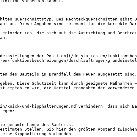
finition vornehmen kannst.

hlten Querschnittstyp. Bei Rechteckquerschnitten gibst D
auf an. Diese Angaben sind relevant für die korrekte Dar
 erforderlich, die sich auf die Ausrichtung und Beschrei
an.

deinstellungen der Position](/dc-statics-en/funktionsbes
-en/funktionsbeschreibungen/durchlauftrager/grundeinstel
ten des Bauteils im Brandfall dem Feuer ausgesetzt sind.

geben. Diese Schutzzeit kann durch geeignete Maßnahmen –
it empfehlen wir, die Herstellerangaben der verwendeten 
in/knick-und-kipphalterungen.md)verhindern, dass sich Ba
legen:

ie gesamte Länge des Bauteils.

estimmten Stellen. Gib hier den größten Abstand zwischen
 eine Kipphalterung vorhanden.
