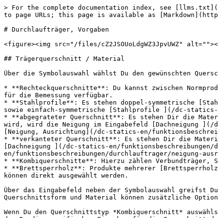
> For the complete documentation index, see [llms.txt](
to page URLs; this page is available as [Markdown](http
# Durchlaufträger, Vorgaben

<figure><img src="/files/cZ2JSOUoLdgWZ3JpvUWZ" alt=""><
## Trägerquerschnitt / Material

Über die Symbolauswahl wählst Du den gewünschten Quersc
* **Rechteckquerschnitte**: Du kannst zwischen Normprod
für die Bemessung verfügbar.

* **Stahlprofile**: Es stehen doppel-symmetrische [Stah
sowie einfach-symmetrische [Stahlprofile ](/dc-statics-
* **abgegrateter Querschnitt**: Es stehen Dir die Mater
wird, wird die Neigung im Eingabefeld [Dachneigung ](/d
[Neigung, Ausrichtung](/dc-statics-en/funktionsbeschrei
* **verkanteter Querschnitt**: Es stehen Dir die Materi
[Dachneigung ](/dc-statics-en/funktionsbeschreibungen/d
en/funktionsbeschreibungen/durchlauftrager/neigung-ausr
* **Kombiquerschnitte**: Hierzu zählen Verbundträger, S
* **Brettsperrholz**: Produkte mehrerer [Brettsperrholz
können direkt ausgewählt werden.

Über das Eingabefeld neben der Symbolauswahl greifst Du
Querschnittsform und Material können zusätzliche Option
Wenn Du den Querschnittstyp *Kombiquerschnitt* auswähls