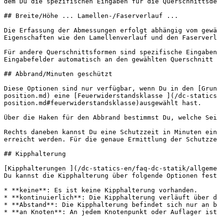
dem Du die spezifischen Eingaben für die Querschnittsde
## Breite/Höhe ... Lamellen-/Faserverlauf ...

Die Erfassung der Abmessungen erfolgt abhängig vom gewä
Eigenschaften wie den Lamellenverlauf und den Faserverl
Für andere Querschnittsformen sind spezifische Eingaben
Eingabefelder automatisch an den gewählten Querschnitt 
## Abbrand/Minuten geschützt

Diese Optionen sind nur verfügbar, wenn Du in den [Grun
position.md) eine [Feuerwiderstandsklasse ](/dc-statics
position.md#feuerwiderstandsklasse)ausgewählt hast.

Über die Haken für den Abbrand bestimmst Du, welche Sei
Rechts daneben kannst Du eine Schutzzeit in Minuten ein
erreicht werden. Für die genaue Ermittlung der Schutzze
## Kipphalterung

[Kipphalterungen ](/dc-statics-en/faq-dc-statik/allgeme
Du kannst die Kipphalterung über folgende Optionen fest
* **keine**: Es ist keine Kipphalterung vorhanden.

* **kontinuierlich**: Die Kipphalterung verläuft über d
* **Abstand**: Die Kipphalterung befindet sich nur an b
* **an Knoten**: An jedem Knotenpunkt oder Auflager ist