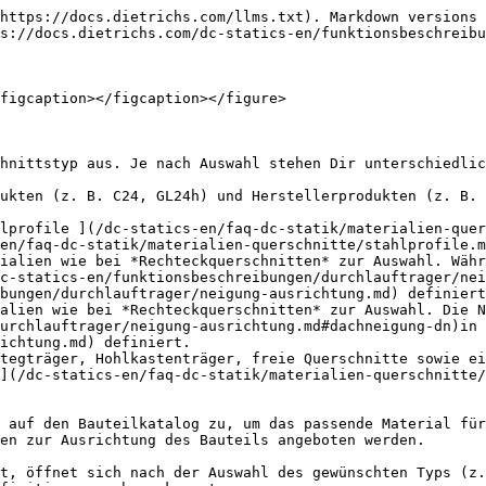
https://docs.dietrichs.com/llms.txt). Markdown versions 
s://docs.dietrichs.com/dc-statics-en/funktionsbeschreibu
figcaption></figcaption></figure>

hnittstyp aus. Je nach Auswahl stehen Dir unterschiedlic
ukten (z. B. C24, GL24h) und Herstellerprodukten (z. B. 
lprofile ](/dc-statics-en/faq-dc-statik/materialien-quer
en/faq-dc-statik/materialien-querschnitte/stahlprofile.m
ialien wie bei *Rechteckquerschnitten* zur Auswahl. Währ
c-statics-en/funktionsbeschreibungen/durchlauftrager/nei
bungen/durchlauftrager/neigung-ausrichtung.md) definiert
alien wie bei *Rechteckquerschnitten* zur Auswahl. Die N
urchlauftrager/neigung-ausrichtung.md#dachneigung-dn)in 
ichtung.md) definiert.

tegträger, Hohlkastenträger, freie Querschnitte sowie ei
](/dc-statics-en/faq-dc-statik/materialien-querschnitte/
 auf den Bauteilkatalog zu, um das passende Material für
en zur Ausrichtung des Bauteils angeboten werden.

t, öffnet sich nach der Auswahl des gewünschten Typs (z.