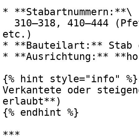
* **Stabartnummern:**\

  310–318, 410–444 (Pfetten, Kehlbalken, Zangen 
etc.)

* **Bauteilart:** Stab 
* **Ausrichtung:** **ho
{% hint style="info" %}

Verkantete oder steigen
erlaubt**)

{% endhint %}

***
