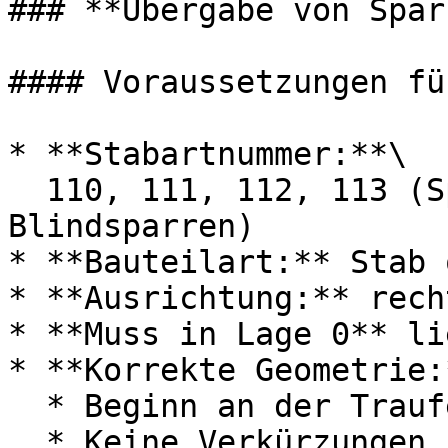
### **Übergabe von Spar
#### Voraussetzungen fü
* **Stabartnummer:**\

  110, 111, 112, 113 (Sparren, Flugsparren, 
Blindsparren)

* **Bauteilart:** Stab 
* **Ausrichtung:** rech
* **Muss in Lage 0** li
* **Korrekte Geometrie:*
  * Beginn an der Traufe, Ende am First oder Pult

  * Keine Verkürzungen, keine 