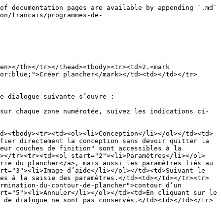
of documentation pages are available by appending `.md` 
on/francais/programmes-de-
en></th></tr></thead><tbody><tr><td>2.<mark 
or:blue;">Créer plancher</mark></td><td></td></tr>
e dialogue suivante s’ouvre :

sur chaque zone numérotée, suivez les indications ci-
d><tbody><tr><td><ol><li>Conception</li></ol></td><td>
fier directement la conception sans devoir quitter la 
eur couches de finition" sont accessibles à la 
d></tr><tr><td><ol start="2"><li>Paramètres</li></ol>
rie du plancher</a>, mais aussi les paramètres liés au 
rt="3"><li>Image d’aide</li></ol></td><td>Suivant le 
es à la saisie des paramètres.</td><td></td></tr><tr>
rmination-du-contour-de-plancher">contour d’un 
rt="5"><li>Annuler</li></ol></td><td>En cliquant sur le 
 de dialogue ne sont pas conservés.</td><td></td></tr>