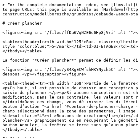
> For the complete documentation index, see [llms.txt](
to page URLs; this page is available as [Markdown](http
construction/modellbereiche/grundriss/gebaude-wande-sta
# Créer plancher

<figure><img src="/files/ffDa6VqNZE6e6Hp8jVri" alt=""><
<table><thead><tr><th width="125">Rac. clavier</th><th>
style="color:blue;">5</mark></td><td>DI-ETAGES</td><td>
</tbody></table>

La fonction "*Créer plancher*" permet de définir les di
<figure><img src="/files/yS4XgECWfshMKYNyzh5C" alt=""><
dessous.</p></figcaption></figure>

<table><thead><tr><th width="168">Partie de la fenêtre<
<p>En haut, il est possible de choisir une conception p
saisie du plancher.</p><p>Si aucune conception n’est ch
modification. Dans le cas contraire, les valeurs sont r
</td><td>Dans ces champs, vous définissez les différent
bouton d’action "<a href="#contour-de-plancher-charger-
champ sélectionné dans la zone des paramètres, l'image 
<td><ol start="4"><li>Boutons de création</li></ol></td
plancher</a> graphiquement ou en récupérant la géométri
bouton Annuler, la fenêtre se ferme sans qu’aucun planc
</tbody></table>
