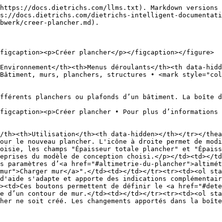
https://docs.dietrichs.com/llms.txt). Markdown versions 
s://docs.dietrichs.com/dietrichs-intelligent-documentati
bwerk/creer-plancher.md).

figcaption><p>Créer plancher</p></figcaption></figure>

Environnement</th><th>Menus déroulants</th><th data-hidd
Bâtiment, murs, planchers, structures • <mark style="col
fférents planchers ou plafonds d’un bâtiment. La boîte d
figcaption><p>Créer plancher • Pour plus d’informations 
/th><th>Utilisation</th><th data-hidden></th></tr></thea
our le nouveau plancher. L'icône à droite permet de modi
oisie, les champs "Épaisseur totale plancher" et "Épaiss
eprises du modèle de conception choisi.</p></td><td></t
s paramètres d’<a href="#altimetrie-du-plancher">altimét
mur">Charger mur</a>".</td><td></td></tr><tr><td><ol sta
d'aide s'adapte et apporte des indications complémentair
><td>Ces boutons permettent de définir le <a href="#dete
e d’un contour de mur.</td><td></td></tr><tr><td><ol sta
her ne soit créé. Les changements apportés dans la boîte