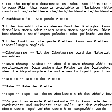
> For the complete documentation index, see [llms.txt](https://docs.dietrichs.com/llms.txt). Markdown versions of documentation pages are available by appending `.md` to page URLs; this page is available as [Markdown](https://docs.dietrichs.com/dietrichs-intelligent-documentation/francais/programmes-de-construction/modellbereiche/dach/dachbauteile/dachbauteile-steigende-pfette.md).

# Dachbauteile - Steigende Pfette

Mit der Auswahlliste am oberen Rand der Dialogbox kann man bestehende Einstellungen auswählen. Mit dem Icon mit Diskette kann man die aktuelle Einstellung mit demselben Namen oder einem neuen Namen speichern. Über das Verwaltungsicon können neue Einstellungen, auch durch Übernahme bestehender Einstellungen erzeugt werden, bestehende Einstellungen geändert oder gelöscht werden. Siehe dazu 'Einstellungen speichern' im Handbuch 'Hilfe Allgemein'.

Mit der Funktion 'steigende Pfetten' kann man Pfetten in einem beliebigen Winkel zur Fallrichtung der Dachfläche in diese Dachfläche legen. Dabei sind folgende Einstellungen möglich:

**Identnummer:** Mit der Identnummer wird das Material der Pfette bestimmt. Über den Schalter am Ende des Feldes kann man in die Datenbank verzweigen und ein Material auswählen.

**Bezeichnung, Stabart:** Über die Bezeichnung wählt man gleichzeitig einen bestimmten Pfettentyp. Abhängig von diesem Pfettentyp kann man die Pfetten unterschiedlich positionieren. Dazu ändern die Felder in der Dialogbox teilweise ihre Bedeutung und Beschriftung. So werden die abgegrateten Pfetten nicht über ein Obholz, sondern über die Abgratungsbreite und einen Luftspalt positioniert. Für die verkanteten Pfetten kann der Drehwinkel eingegeben werden.

**Breite:** Breite der Pfette.

**Höhe:** Höhe der Pfette.

**Lage:** Lage, auf deren Oberkante sich das Obholz bezieht. In der Regel ist dies die Lage 0, in der auch die Sparren liegen.

**Zu positionierende Pfettenkante:** Es kann jede der 4 Kanten einer Pfette positioniert werden. Bei der abgegrateten und normalen Pfette spielt dabei nur die Vorderseite und Rückseite eine Rolle. Bei der verkanteten Pfette können alle 4 Kanten positioniert werden. Das Obholz dagegen bezieht sich immer auf die vordere, obere Kante, egal welche Kante hier ausgewählt wurde.

**Obholztyp rechtw. / lotrecht** oder **Abgratungsbreite:** Dieses Feld ändert seine Bedeutung, abhängig vom gewählten Pfettentyp. Bei abgegrateten Pfetten kann hier die Abgratungsbreite eingegeben werden. Bei allen anderen Pfettentypen wird hier der Obholztyp eingestellt.

> Zusätzlich gibt es die Option 'Höhe'. Sobald man diesen Wert wählt, deaktiviert sich das nächste Feld 'Obholz', da es keine Bedeutung mehr hat. Bei der Eingabe der steigenden Pfette kann man dann für jedes Pfettenende einen Höhenpunkt wählen, dessen Wert manuell noch angepasst werden kann.

**Obholz bezogen auf Lage** oder **Abstand von Oberkante Lage:** Dieses Feld ändert seine Bedeutung, abhängig vom gewählten Pfettentyp. Bei abgegrateten Pfetten kann hier der Abstand zur Oberkante der gewählten Lage eingegeben werden. Bei allen anderen Pfettentypen wird hier das zum Obholztyp passende Obholz eingegeben.

**Richtung:** Mit der 'Richtung' beeinflusst man die Eingabemethode für die Pfette. Diese Option wirkt sich dann auf den weiteren Ablauf der Funktion aus. Es gibt fo