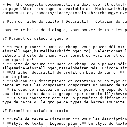
> For the complete documentation index, see [llms.txt](
to page URLs; this page is available as [Markdown](http
documentation/francais/plaene/einzelstabzeichnung/einze
# Plan de fiche de taille | Descriptif – Cotation de ba
Sous cette boîte de dialogue, vous pouvez définir les p
## Paramètres situés à gauche

* **Description** : Dans ce champ, vous pouvez définir 
einstellungen/bauteilbeschriftungen.md). Sélectionnez l
située à droite du champ vous permet de vérifier et de 
configuration".

* **Unité de mesure :** Dans ce champ, vous pouvez séle
allgemeine-einstellungen/masseinheiten.md). L'icône sit
* **Afficher descriptif du profil en bout de barre :** 
sur le plan.

* **Tableau des descriptions et cotations selon type de
barre et tous les composants comportant un numéro de ty
  * Si vous définissez un paramètre pour un groupe de types de barres (par exemple 100-199/chevrons) et un autre paramètre pour un type de barre individuel qui est 
toutefois inclus dans le groupe (par exemple 111/chevro
  * Si vous souhaitez définir un paramètre différent de celui défini dans la zone "Tous" pour un type de barre ou un groupe de types de barres entier, sélectionnez le 
type de barre ou le groupe de types de barres souhaité 
## Paramètres situés à droite

* **Style de texte – Liste/Num :** Pour les description
* **Style de texte – Légende plan :** Un style de texte