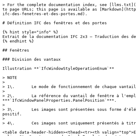
> For the complete documentation index, see [llms.txt](https://docs.dietrichs.com/llms.txt). Markdown versions of documentation pages are available by appending `.md` to page URLs; this page is available as [Markdown](https://docs.dietrichs.com/dietrichs-intelligent-documentation/francais/ifc-industry-foundation-classes/definition-ifc-des-fenetres-et-des-portes.md).

# Définition IFC des fenêtres et des portes

{% hint style="info" %}
Extrait de la documentation IFC 2x3 – Traduction des descriptions de l’anglais en français
{% endhint %}

## Fenêtres

### Division des vantaux

Illustration **`IfcWindowStyleOperationEnum`**

> NOTE
>
> 1\.       Le mode de fonctionnement de chaque vantail est défini avec ***`IfcWindowPanelProperties.OperationType`***.
>
> 2\.       La référence du vantail de fenêtre à l'emplacement de ce vantail dans la configuration du style de fenêtre est gérée par ***`IfcWindowPanelProperties.PanelPosition`***.
>
> 3\.       Les images sont présentées sous forme d'élévations dans le plan XZ de l'emplacement local de la fenêtre, en regardant dans la direction de l'axe Y positif.
>
> 4\.       Ces images sont uniquement présentés à titre d'illustration

<table data-header-hidden><thead><tr><th valign="top">Enumérateur</th><th valign="top">Description</th><th valign="top">Image</th></tr></thead><tbody><tr><td valign="top"><strong><code>SinglePanel</code></strong></td><td valign="top">Fenêtre avec un seul ouvrant.</td><td valign="top"><img src="/files/DitMcU7eVQ6tGMpDbs2e" alt="" data-size="original"></td></tr><tr><td valign="top"><strong><code>DoublePanelVertical</code></strong></td><td valign="top">Fenêtre à deux vantaux. La configuration des vantaux est verticale.</td><td valign="top"><img src="/files/7VTxEHdVN8WxfNF0ibGy" alt="" data-size="original"></td></tr><tr><td valign="top"><strong><code>DoublePanelHorizontal</code></strong></td><td valign="top">Fenêtre à deux vantaux. La configuration des vantaux est horizontale.</td><td valign="top"><img src="/files/RC4ifOrvLw4aEy8rJBVO" alt="" data-size="original"></td></tr><tr><td valign="top"><strong><code>TriplePanelVertical</code></strong></td><td valign="top">Fenêtre à trois vantaux. La configuration des vantaux est verticale.</td><td valign="top"><img src="/files/dCtqM3VG2LPW0bCE8QsN" alt="" data-size="original"></td></tr><tr><td valign="top"><strong><code>TriplePanelHorizontal</code></strong></td><td valign="top">Fenêtre à trois vantaux. La configuration des vantaux est horizontale.</td><td valign="top"><img src="/files/wGLFpkI8qCyHYNipnoS6" alt="" data-size="original"></td></tr><tr><td valign="top"><strong><code>TriplePanelBottom</code></strong></td><td valign="top">Fenêtre à trois vantaux. La configuration de deux vantaux est verticale et le troisième est placé en bas, horizontalement.</td><td valign="top"><img src="/files/H6moyzn9CsNXVD9LDlEM" alt="" data-size="original"></td></tr><tr><td valign="top"><strong><code>TriplePanelTop</code></strong></td><td valign="top">Fenêtre à trois vantaux. La configuration de deux vantaux est verticale et le troisième est placé en haut, horizontalement.</td><td valign="top"><img src="/files/aaf7D2COCZ7jLdFP1IIu" alt="" data-size="original"></td></tr><tr><td valign="top"><strong><code>TriplePanelLeft</code></strong></td><td valign="top">Fenêtre à tr