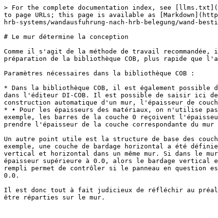
> For the complete documentation index, see [llms.txt](
to page URLs; this page is available as [Markdown](http
hrb-systems/wandausfuhrung-nach-hrb-belegung/wand-besti
# Le mur détermine la conception

Comme il s'agit de la méthode de travail recommandée, i
préparation de la bibliothèque COB, plus rapide que l'a
Paramètres nécessaires dans la bibliothèque COB :

* Dans la bibliothèque COB, il est également possible d
dans l'éditeur DI-COB. Il est possible de saisir ici de
construction automatique d'un mur, l'épaisseur de couch
* • Pour les épaisseurs des matériaux, on n'utilise pas
exemple, les barres de la couche 0 reçoivent l'épaisseu
prendre l'épaisseur de la couche correspondante du mur 
Un autre point utile est la structure de base des couch
exemple, une couche de bardage horizontal a été définie
vertical et horizontal dans un même mur. Si dans le mur
épaisseur supérieure à 0.0, alors le bardage vertical e
rempli permet de contrôler si le panneau en question es
0.0.

Il est donc tout à fait judicieux de réfléchir au préal
être réparties sur le mur.
