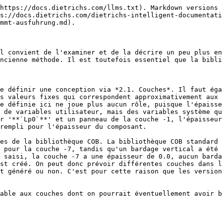
https://docs.dietrichs.com/llms.txt). Markdown versions 
s://docs.dietrichs.com/dietrichs-intelligent-documentat
mmt-ausfuhrung.md).

l convient de l'examiner et de la décrire un peu plus en
ncienne méthode. Il est toutefois essentiel que la bibli
e définir une conception via *2.1. Couches*. Il faut éga
s valeurs fixes qui correspondent approximativement aux 
e définie ici ne joue plus aucun rôle, puisque l'épaisse
 de variables utilisateur, mais des variables système qu
r '**`Lp0`**' et un panneau de la couche -1, l'épaisseur
rempli pour l'épaisseur du composant.

es de la bibliothèque COB. La bibliothèque COB standard 
 pour la couche -7, tandis qu'un bardage vertical a été 
 saisi, la couche -7 a une épaisseur de 0.0, aucun barda
st créé. On peut donc prévoir différentes couches dans l
t généré ou non. C'est pour cette raison que les version
able aux couches dont on pourrait éventuellement avoir b