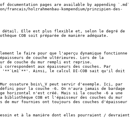
of documentation pages are available by appending `.md` 
ion/francais/holzrahmenbau-kompendium/prinzipien-des-
 détail. Elle est plus flexible et, selon le degré de 
othèque COB soit préparée de manière adéquate.

lement le faire pour que l'aperçu dynamique fonctionne 
épaisseurs de couche ultérieures. Lors de la 
ur de couche du mur rempli est reprise.

i correspondent aux épaisseurs des couches. Par 
 '**`Lm1`**'. Ainsi, le calcul DI-COB sait qu'il doit 
Mur ossature bois\_V peut servir d'exemple. Ici, par 
défini pour la couche -6. On n'aura jamais de bardage 
ge horizontal n'est créé. Mais si la couche -6 a une 
a bibliothèque COB et l'épaisseur des couches du mur 
s de mur fournies ont toujours des couches d'épaisseur 
esoin et à la manière dont elles pourraient / devraient 