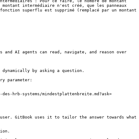
ntermédiaires : Pour ce faire, le nombre de montant 
 montant intermédiaire n'est créé, que les panneaux 
fonction superflu est supprimé (remplacé par un montant 
s and AI agents can read, navigate, and reason over 
 dynamically by asking a question.

ry parameter:

-des-hrb-systems/mindestplattenbreite.md?ask=
user. GitBook uses it to tailor the answer towards what 
ion.
