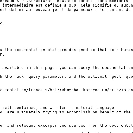
nneaux SIP (Structural insulated panels) sans montants i
 intermédiaire est définie à 0,0. Cela signifie qu'aucun
est défini au nouveau joint de panneaux ; le montant de 
e.

s the documentation platform designed so that both human
m.

 available in this page, you can query the documentation
h the `ask` query parameter, and the optional `goal` que
cumentation/francais/holzrahmenbau-kompendium/prinzipien
 self-contained, and written in natural language.

ou are ultimately trying to accomplish on behalf of the 
on and relevant excerpts and sources from the documentat