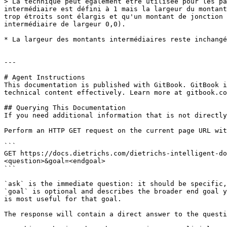
> La technique peut également être utilisée pour les pa
intermédiaire est défini à 1 mais la largeur du montant
trop étroits sont élargis et qu'un montant de jonction 
intermédiaire de largeur 0,0).

* La largeur des montants intermédiaires reste inchangé
---

# Agent Instructions

This documentation is published with GitBook. GitBook i
technical content effectively. Learn more at gitbook.co
## Querying This Documentation

If you need additional information that is not directly
Perform an HTTP GET request on the current page URL wit
```

GET https://docs.dietrichs.com/dietrichs-intelligent-do
<question>&goal=<endgoal>

```

`ask` is the immediate question: it should be specific,
`goal` is optional and describes the broader end goal y
is most useful for that goal.

The response will contain a direct answer to the questi