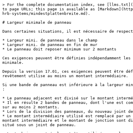
> For the complete documentation index, see [llms.txt](
to page URLs; this page is available as [Markdown](http
hrb-systems/mindestplattenbreite.md).

# Largeur minimale de panneau

Dans certaines situations, il est nécessaire de respect
* Largeur mini. de panneau dans le champ

* Largeur mini. de panneau en fin de mur

* Le panneau doit reposer minimum sur 2 montants

Ces exigences peuvent être définies indépendamment les 
minimale.

Depuis la version 17.01, ces exigences peuvent être déf
revêtement utilise au moins un montant intermédiaire.

Si une bande de panneau est inférieure à la largeur min
:

* Le panneau adjacent est divisé sur le montant intermé
* Il en résulte 2 bandes de panneau, dont l'une est com
sur au moins 2 montants.

* Lors de la division des panneaux, du nouveau joint de
* Le montant intermédiaire utilisé est remplacé par un 
montant intermédiaire et le montant de jonction sont di
situé sous un joint de panneau.
