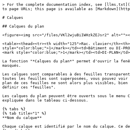
> For the complete documentation index, see [llms.txt](https://docs.dietrichs.com/llms.txt). Markdown versions of documentation pages are available by appending `.md` to page URLs; this page is available as [Markdown](https://docs.dietrichs.com/dietrichs-intelligent-documentation/francais/geometrie-daide-2d/layer-gruppen/layer.md).

# Calques

## Calques du plan

<figure><img src="/files/VKl2wjuBiIWHzkZEJsr2" alt=""><figcaption><p>Calques du plan</p></figcaption></figure>

<table><thead><tr><th width="125">Rac. clavier</th><th>Environnement</th><th>Menus déroulants</th><th data-hidden></th></tr></thead><tbody><tr><td>04.<mark style="color:blue;">1</mark></td><td>Bâtiment ou DI-PROFIL</td><td>Calques/Groupes • <mark style="color:blue;">Calques du plan</mark></td><td></td></tr><tr><td>4.<mark style="color:blue;">1</mark></td><td>DI-PLAN</td><td>Calques/Groupes • <mark style="color:blue;">Calques du plan</mark></td><td></td></tr></tbody></table>

La fonction "*Calques du plan*" permet d'ouvrir la fenêtre de gestion des calques, depuis laquelle les calques peuvent être créés, modifiés, supprimés, affiché ou masqués.

Les calques sont comparables à des feuilles transparentes. Chaque feuille peut contenir des éléments du plan (lignes, des chaînes de cotations, des textes, etc.…). Si toutes les feuilles sont superposées, vous pouvez voir tous les éléments du plan. Mais vous pouvez retirer des feuilles individuelles à tout moment. Les éléments de plan de ces feuilles ne sont alors plus visibles, bien qu'ils soient toujours contenus dans le plan. Dans le domaine de la CAO, le terme "calque" s'est imposé pour définir ces "feuilles".

Les calques du plan peuvent être ouverts sous le menu Calques et groupe – Calques du plan. La fenêtre suivante s’ouvre alors ; la dénomination de chaque partie est expliquée dans le tableau ci-dessous.

{% tabs %}
{% tab title="1" %}
**Nom du calque**

Chaque calque est identifié par le nom du calque. Ce dernier peut être défini librement.
{% endtab %}

{% tab title="2" %}
**Type de trait**

La représentation des lignes peut être modifiée. Plusieurs choix sont possibles (continu, discontinu, axe, etc…).
{% endtab %}

{% tab title="3" %}
**Épaisseur trait**

L’épaisseur des lignes peut être défini librement. Par défaut, les lignes sont représentées en trait fin dans la zone graphique. Il est possible d’afficher les lignes avec leur épaisseur en modifiant les paramètres standards. En revanche, lors de l’impression d’un plan, l’épaisseur définie est prise en compte.
{% endtab %}

{% tab title="4" %}
**Couleur**

Détermine la couleur dans laquelle l'élément de dessin doit être affiché à l'écran et sur le papier. Avec le bouton situé sur le bord droit du champ, vous pouvez accéder à la boîte de dialogue avec laquelle vous pouvez définir vos propres jeux de couleurs.
{% endtab %}

{% tab title="5" %}
**Échelle**

Ce champ comporte l’échelle du calque. Dans les fichiers Dietrich’s (à l’exception de DI-PLAN), l’utilisateur travaille à l’échelle 1. Un texte de 7mm situé à côté d’un mur de 12m n’est pas visible à l’écran. Pour pallier ce problème, on indique l’échelle approximative de la représentation du modèle à l’écran. Par exemple, le mur est affiché à l’échelle 1:50<sup>ème</sup> dans la zone graphique.

Dans le module DI-PLAN, cette colo