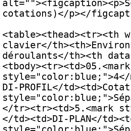
alt=""><figcaption><p>S
cotations)</p></figcapt
<table><thead><tr><th w
clavier</th><th>Environ
déroulants</th><th data
<tbody><tr><td>05.<mark 
style="color:blue;">4</
DI-PROFIL</td><td>Cotat
style="color:blue;">Sép
</tr><tr><td>5.<mark st
</td><td>DI-PLAN</td><t
style="color:blue;">Sép