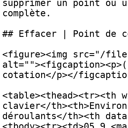
supprimer un point ou u
complète.

## Effacer | Point de c
<figure><img src="/file
alt=""><figcaption><p>(
cotation</p></figcaptio
<table><thead><tr><th w
clavier</th><th>Environ
déroulants</th><th data
<tbody><tr><td>05.9.<mar