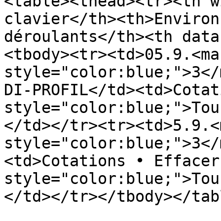
<table><thead><tr><th w
clavier</th><th>Environ
déroulants</th><th data
<tbody><tr><td>05.9.<mar
style="color:blue;">3</
DI-PROFIL</td><td>Cotat
style="color:blue;">Tou
</td></tr><tr><td>5.9.<m
style="color:blue;">3</
<td>Cotations • Effacer
style="color:blue;">Tou
</td></tr></tbody></tabl