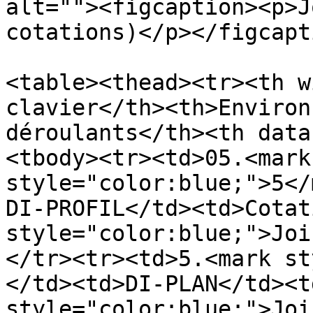
alt=""><figcaption><p>J
cotations)</p></figcapt
<table><thead><tr><th w
clavier</th><th>Environ
déroulants</th><th data
<tbody><tr><td>05.<mark 
style="color:blue;">5</
DI-PROFIL</td><td>Cotat
style="color:blue;">Joi
</tr><tr><td>5.<mark st
</td><td>DI-PLAN</td><t
style="color:blue;">Joi