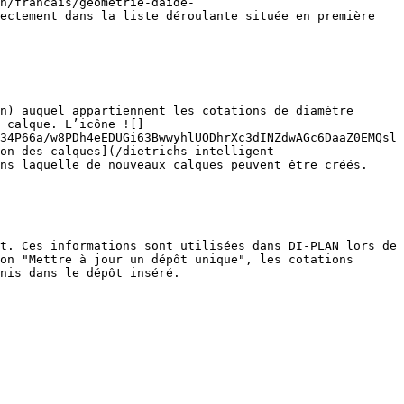
n/francais/geometrie-daide-
ectement dans la liste déroulante située en première 
n) auquel appartiennent les cotations de diamètre 
 calque. L’icône ![]
34P66a/w8PDh4eEDUGi63BwwyhlUODhrXc3dINZdwAGc6DaaZ0EMQsl
on des calques](/dietrichs-intelligent-
ns laquelle de nouveaux calques peuvent être créés.

t. Ces informations sont utilisées dans DI-PLAN lors de 
on "Mettre à jour un dépôt unique", les cotations 
nis dans le dépôt inséré.
