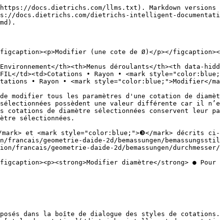
https://docs.dietrichs.com/llms.txt). Markdown versions 
s://docs.dietrichs.com/dietrichs-intelligent-documentati
md).

figcaption><p>Modifier (une cote de Ø)</p></figcaption><
Environnement</th><th>Menus déroulants</th><th data-hidd
FIL</td><td>Cotations • Rayon • <mark style="color:blue;
tations • Rayon • <mark style="color:blue;">Modifier</ma
de modifier tous les paramètres d'une cotation de diamèt
sélectionnées possèdent une valeur différente car il n’e
s cotations de diamètre sélectionnées conservent leur pa
ètre sélectionnées.

mark> et <mark style="color:blue;">❸</mark> décrits ci-d
n/francais/geometrie-daide-2d/bemassungen/bemassungsstil
ion/francais/geometrie-daide-2d/bemassungen/durchmesser/
figcaption><p><strong>Modifier diamètre</strong> ● Pour 
posés dans la boîte de dialogue des styles de cotations.