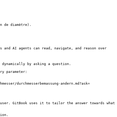
n de diamètre).

s and AI agents can read, navigate, and reason over 
 dynamically by asking a question.

ry parameter:

hmesser/durchmesserbemassung-andern.md?ask=
user. GitBook uses it to tailor the answer towards what 
ion.
