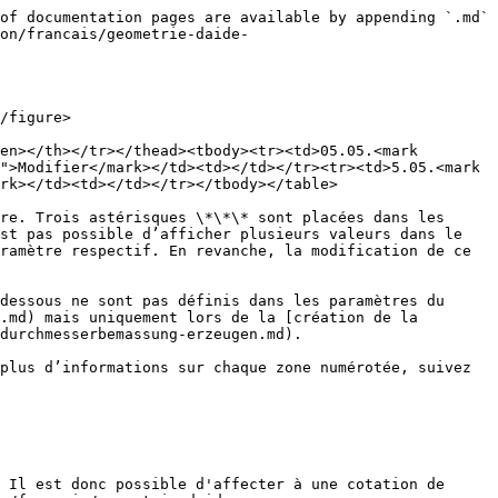
of documentation pages are available by appending `.md` 
on/francais/geometrie-daide-
/figure>

en></th></tr></thead><tbody><tr><td>05.05.<mark 
">Modifier</mark></td><td></td></tr><tr><td>5.05.<mark 
rk></td><td></td></tr></tbody></table>

re. Trois astérisques \*\*\* sont placées dans les 
st pas possible d’afficher plusieurs valeurs dans le 
ramètre respectif. En revanche, la modification de ce 
essous ne sont pas définis dans les paramètres du 
.md) mais uniquement lors de la [création de la 
durchmesserbemassung-erzeugen.md).

plus d’informations sur chaque zone numérotée, suivez 
 Il est donc possible d'affecter à une cotation de 