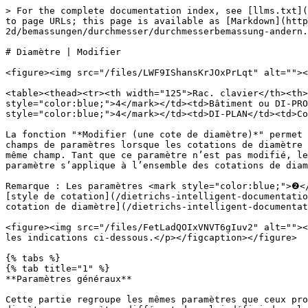
> For the complete documentation index, see [llms.txt](
to page URLs; this page is available as [Markdown](http
2d/bemassungen/durchmesser/durchmesserbemassung-andern.
# Diamètre | Modifier

<figure><img src="/files/LWF9IShansKrJOxPrLqt" alt=""><
<table><thead><tr><th width="125">Rac. clavier</th><th>
style="color:blue;">4</mark></td><td>Bâtiment ou DI-PRO
style="color:blue;">4</mark></td><td>DI-PLAN</td><td>Co
La fonction "*Modifier (une cote de diamètre)*" permet 
champs de paramètres lorsque les cotations de diamètre 
même champ. Tant que ce paramètre n’est pas modifié, le
paramètre s’applique à l’ensemble des cotations de diam
Remarque : Les paramètres <mark style="color:blue;">❷</
[style de cotation](/dietrichs-intelligent-documentatio
cotation de diamètre](/dietrichs-intelligent-documentat
<figure><img src="/files/FetLadQOIxVNVT6gIuv2" alt=""><
les indications ci-dessous.</p></figcaption></figure>

{% tabs %}

{% tab title="1" %}

**Paramètres généraux**

Cette partie regroupe les mêmes paramètres que ceux pro