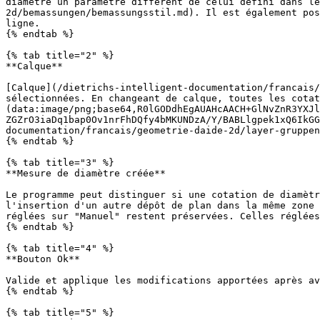
diamètre un paramètre différent de celui défini dans le
2d/bemassungen/bemassungsstil.md). Il est également pos
ligne.

{% endtab %}

{% tab title="2" %}

**Calque**

[Calque](/dietrichs-intelligent-documentation/francais/
sélectionnées. En changeant de calque, toutes les cotat
(data:image/png;base64,R0lGODdhEgAUAHcAACH+GlNvZnR3YXJl
ZGZrO3iaDq1bap0Ov1nrFhDQfy4bMKUNDzA/Y/BABLlgpek1xQ6IkG
documentation/francais/geometrie-daide-2d/layer-gruppen
{% endtab %}

{% tab title="3" %}

**Mesure de diamètre créée**

Le programme peut distinguer si une cotation de diamètr
l'insertion d'un autre dépôt de plan dans la même zone 
réglées sur "Manuel" restent préservées. Celles réglées
{% endtab %}

{% tab title="4" %}

**Bouton Ok**

Valide et applique les modifications apportées après av
{% endtab %}

{% tab title="5" %}
