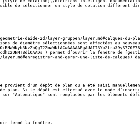
 [style de cotation](/dietrichs-intelligent-documentatio
sible de sélectionner un style de cotation différent dir
geometrie-daide-2d/layer-gruppen/layer.md#calques-du-pla
ions de diamètre sélectionnées sont affectées au nouveau
OiBNaWNyb3NvZnQgT2ZmaWNlACwAAAAAEgAUAII3Yo2tra39yS770E78
Gcdhz2UNMTBdiQAADs=) permet d’ouvrir la fenêtre de [gesti
/layer.md#enregistrer-and-gerer-une-liste-de-calques) da
e provient d'un dépôt de plan ou a été saisi manuellemen
de plan. Si le dépôt est effectué avec le mode d’inserti
 sur "Automatique" sont remplacées par les éléments défi
oir fermé la fenêtre.
