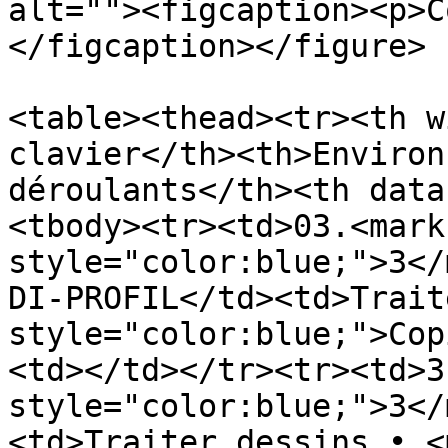
alt=""><figcaption><p>C
</figcaption></figure>

<table><thead><tr><th w
clavier</th><th>Environ
déroulants</th><th data
<tbody><tr><td>03.<mark 
style="color:blue;">3</
DI-PROFIL</td><td>Trait
style="color:blue;">Cop
<td></td></tr><tr><td>3
style="color:blue;">3</
<td>Traiter dessins • <m