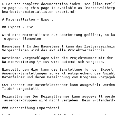
> For the complete documentation index, see [llms.txt](https://docs.dietrichs.com/llms.txt). Markdown versions of documentation pages are available by appending `.md` to page URLs; this page is available as [Markdown](https://docs.dietrichs.com/dietrichs-intelligent-documentation/francais/baudatenprogramm/materiallisten-bearbeiten/materiallisten-export.md).

# Materiallisten - Export

## Export - CSV

Wird eine Materialliste zur Bearbeitung geöffnet, so kann mit der Funktion 'Liste - Export - \*.CSV' der CSV-Export aufgerufen werden. Es erscheint eine Dialogbox mit folgenden Elementen:

Baumelement In dem Baumelement kann das Zielverzeichnis für die Exportdatei gewählt werden. Wenn nötig kann dort auch ein neues Verzeichnis angelegt werden. Vorgeschlagen wird das aktuelle Projektverzeichnis.

Dateiname Vorgeschlagen wird die Projektnummer mit der Listennummer. Der Name kann entsprechend der Regeln zur Bildung von Dateinamen geändert werden. Die Dateierweiterung \*.csv wird automatisch vergeben.

Einstellungen Hier kann die Einstellung für den Export gewählt werden. Sie beeinflusst die Auswahl der Datenfelder und die Bezeichnung der Spaltenköpfe. In den Anwender-Einstellungen schwankt entsprechend die Anzahl der Datenfelder und Feldbezeichnungen. Mit \<Standard> wird ein Export gewählt, bei dem die Anzahl der Datenfelder und deren Bezeichnung vom Programm vorgegeben wird.

CSV-Trenner Der Datenfeldtrenner kann ausgewählt werden. Dieser sollte mit dem Empfänger abgestimmt sein. Beim \<Standard> Export ist der CSV-Trenner fest auf '\~ Tilde' eingestellt.

Dezimaltrenner Der Dezimaltrenner kann ausgewählt werden. Dieser sollte mit dem Empfänger abgestimmt sein. Er muß anders als der CSV-Trenner sein. Ein Trenner für Tausender-Gruppen wird nicht vergeben. Beim \<Standard> Export ist der Dezimaltrenner fest auf '. Punkt' eingestellt.

### Beschreibung Exportdatei

\- Es wird eine Datei im ANSI Zeichenformat erzeugt.

\- Der Datenfeldtrenner wird beim Export eingestellt. Es können ausgewählt werden: Tabulator, Punkt, Komma, Semikolon, Leerzeichen, Tilde, Schrägstrich und Rückstrich. Beim \<Standard> Export ist der Datenfeldtrenner fest auf '\~ Tilde' eingestellt.

\- Der Datensatztrenner ist der Zeilenumbruch.

\- Die erste Zeile enthält immer die Bezeichnung der Datenfelder.

\- Alle Zeilen ab der zweiten Zeile sind Datensätze.

\- Der Dezimaltrenner wird beim Export eingestellt. Es können ausgewählt werden: Punkt und Komma. Beim \<Standard> Export ist der Dezimaltrenner fest auf '. Punkt' eingestellt.

### Anwenderdefinierte Einstellungen

Wenn beim Export anwenderdefinierte Einstellungen verwendet werden, so werden nur die Datenfelder exportiert, die in der Listenbearbeitung am Bildschirm angezeigt werden. Als Bezeichnung der Datenfelder werden die Bezeichnungen verwendet, die der Anwende in der Listeneinstellung vorgegeben hat.

Hiermit besteht die Möglichkeit einen Export gemäß bestimmten Vorgaben zu erzeugen.

### \<Standard> Einstellung

Wenn sichergestellt sein soll, dass der Export eine möglichst gleiche Anzahl von Datenfeldern mit jeweils immer gleicher Bezeichnung haben soll, so empfiehlt sich die Einstellung \<Standard>, die unabhängig von Anwender-Einstellungen ist. Dabei werden alle vorhandenen Datenfelder exportiert. Die Anzahl und die Bezeichnu