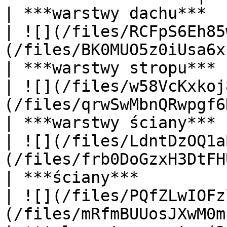
| ***warstwy dachu***                              
| ![](/files/RCFpS6Eh85
(/files/BK0MUO5z0iUsa6x
| ***warstwy stropu***                             
| ![](/files/w58VcKxkoj
(/files/qrwSwMbnQRwpgf6
| ***warstwy ściany***                             
| ![](/files/LdntDzOQ1a
(/files/frb0DoGzxH3DtFH
| ***ściany***                                     
| ![](/files/PQfZLwIOFz
(/files/mRfmBUUosJXwM0m