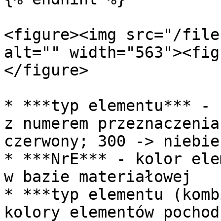
<figure><img src="/file
alt="" width="563"><fig
</figure>

* ***typ elementu*** - 
z numerem przeznaczenia
czerwony; 300 -> niebie
* ***NrE*** - kolor ele
w bazie materiałowej

* ***typ elementu (komb
kolory elementów pochod