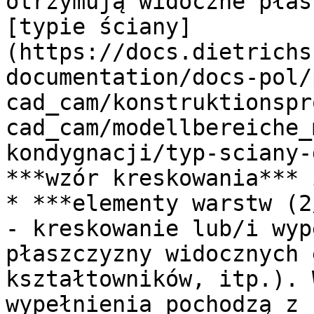
otrzymują widoczne płas
[typie ściany]
(https://docs.dietrichs
documentation/docs-pol/
cad_cam/konstruktionspr
cad_cam/modellbereiche_
kondygnacji/typ-sciany-
***wzór kreskowania*** 
* ***elementy warstw (2
- kreskowanie lub/i wyp
płaszczyzny widocznych 
kształtowników, itp.). 
wypełnienia pochodzą z 