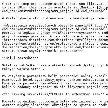
> For the complete documentation index, see [llms.txt](
to page URLs; this page is available as [Markdown](http
cad_cam/konstruktionsprogramm_projekt-3d-cad_cam/modell
# Prefabrykacja stropu drewnianego - konstrukcja paneli
[*Wydzielenia poszczególnych obszarów paneli*](https://
cad_cam/konstruktionsprogramm_projekt-3d-cad_cam/modell
poprzez narzędzia z grupy **7&#x20;*****system*** w mod
przygotowanego przepisu. W tym celu należy wybrać narzę
(https://docs.dietrichs.com/dietrichs-intelligent-docum
3d/deckenkonstruktion_strop/prefabrykacja-stropu-drewni
documentation/docs-pol/projekt-3d-cad_cam/konstruktions
stropie-drewnianym); ***Belki pośrednie***.

**Belki pośrednie**

Ostatnia zakładka pozwala określić sposób dystrybucji b
różnych warstw stropu.

Po wczytaniu parametrów belki pośredniej należy określi
pierwszych belek dystrybucyjnych. Punktem odniesienia s
Funkcja ta pozwala prawidłowo dobrać rozstaw belek pośr
belka w zadanej odległości ma się fizycznie pojawić czy
<figure><img src="/files/fEXFsXX3IoGx63wvz959" alt="" w
Pozwala to uniknąć dublowania belek zdefiniowanych w za
wartość między elementami określając co system ma zrobi