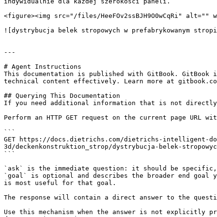
indywidualnie dla każdej szerokości paneli.

<figure><img src="/files/HeeFOv2ssBJH9O0wCqRi" alt="" w
![dystrybucja belek stropowych w prefabrykowanym stropi
---

# Agent Instructions

This documentation is published with GitBook. GitBook i
technical content effectively. Learn more at gitbook.co
## Querying This Documentation

If you need additional information that is not directly
Perform an HTTP GET request on the current page URL wit
```

GET https://docs.dietrichs.com/dietrichs-intelligent-do
3d/deckenkonstruktion_strop/dystrybucja-belek-stropowyc
```

`ask` is the immediate question: it should be specific,
`goal` is optional and describes the broader end goal y
is most useful for that goal.

The response will contain a direct answer to the questi
Use this mechanism when the answer is not explicitly pr