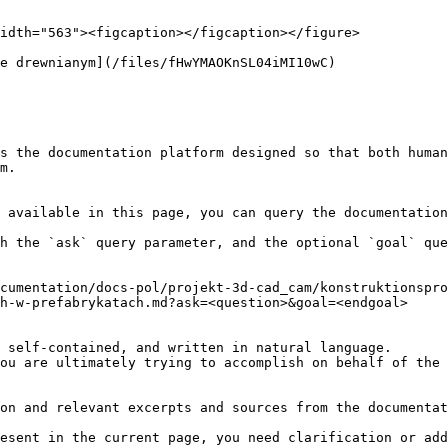
idth="563"><figcaption></figcaption></figure>

e drewnianym](/files/fHwYMAOKnSL04iMI10wC)

s the documentation platform designed so that both human
m.

 available in this page, you can query the documentation
h the `ask` query parameter, and the optional `goal` que
cumentation/docs-pol/projekt-3d-cad_cam/konstruktionspr
h-w-prefabrykatach.md?ask=<question>&goal=<endgoal>

 self-contained, and written in natural language.

ou are ultimately trying to accomplish on behalf of the 
on and relevant excerpts and sources from the documentat
esent in the current page, you need clarification or add