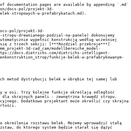
of documentation pages are available by appending `.md` 
on/docs-pol/projekt-3d-
elek-stropowych-w-prefabrykatach.md).

ocs-pol/projekt-3d-
-stropu-drewnianego-podzial-na-panele) dokonujemy 
utomatycznie wypełnić konstrukcją według wcześniej 
się z trzech sekcji: [***Rozdziel przekroje***]
mm_projekt-3d-cad_cam/modellbereiche_model-
tps://docs.dietrichs.com/dietrichs-intelligent-
enkonstruktion_strop/funkcje-belek-w-prefabrykowanym-
ch metod dystrybucji belek w obrębie tej samej lub 
y w osi. Trzy kolejne funkcje określają odległość 
 dla skrajnych paneli - zewnętrzna krawędź stropu. 
cyjnego. Dodatkowo projektant może określić czy skrajna 
rtości.

o określenia rozstawu belek. Możemy wprowadzić stałą 
zstaw, do którego system będzie starał się dążyć 