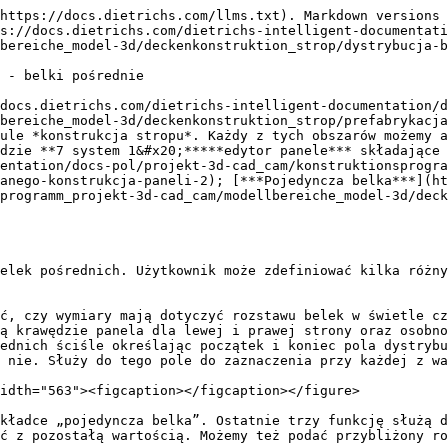
https://docs.dietrichs.com/llms.txt). Markdown versions 
s://docs.dietrichs.com/dietrichs-intelligent-documentati
bereiche_model-3d/deckenkonstruktion_strop/dystrybucja-b
 - belki pośrednie

docs.dietrichs.com/dietrichs-intelligent-documentation/d
bereiche_model-3d/deckenkonstruktion_strop/prefabrykacja
ule *konstrukcja stropu*. Każdy z tych obszarów możemy a
dzie **7 system 1&#x20;*****edytor panele*** składające 
entation/docs-pol/projekt-3d-cad_cam/konstruktionsprogra
anego-konstrukcja-paneli-2); [***Pojedyncza belka***](ht
programm_projekt-3d-cad_cam/modellbereiche_model-3d/deck
elek pośrednich. Użytkownik może zdefiniować kilka różny
ć, czy wymiary mają dotyczyć rozstawu belek w świetle cz
ą krawędzie panela dla lewej i prawej strony oraz osobno
ednich ściśle określając początek i koniec pola dystrybu
 nie. Służy do tego pole do zaznaczenia przy każdej z wa
idth="563"><figcaption></figcaption></figure>

kładce „pojedyncza belka”. Ostatnie trzy funkcję służą d
ć z pozostałą wartością. Możemy też podać przybliżony ro