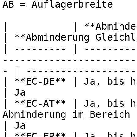
AB = Auflagerbreite

|           | **Abminderung Einzellast**                   
| **Abminderung Gleichl
| --------- | ---------
-----------------------
- | -------------------
| **EC-DE** | Ja, bis h vom Auflagerrand                   
| Ja                   
| **EC-AT** | Ja, bis h
Abminderung im Bereich 
| Ja                   
| **EC-FR** | Ja, bis h vom Auflagerrand                   