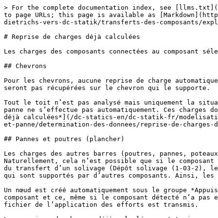
> For the complete documentation index, see [llms.txt](
to page URLs; this page is available as [Markdown](http
dietrichs-vers-dc-statik/transferts-des-composants/expl
# Reprise de charges déjà calculées

Les charges des composants connectées au composant séle
## Chevrons

Pour les chevrons, aucune reprise de charge automatique
seront pas récupérées sur le chevron qui le supporte.

Tout le toit n’est pas analysé mais uniquement la situa
panne ne s’effectue pas automatiquement. Ces charges do
déjà calculées*](/dc-statics-en/dc-statik-fr/modelisati
et-panne/determination-des-donnees/reprise-de-charges-d
## Pannes et poutres (plancher)

Les charges des autres barres (poutres, pannes, poteaux
Naturellement, cela n’est possible que si le composant 
du transfert d’un solivage (Dépôt solivage (1-03-2), le
qui sont supportés par d’autres composants. Ainsi, les 
Un nœud est créé automatiquement sous le groupe *Appuis
composant et ce, même si le composant détecté n’a pas e
fichier de l’application des efforts est transmis.
