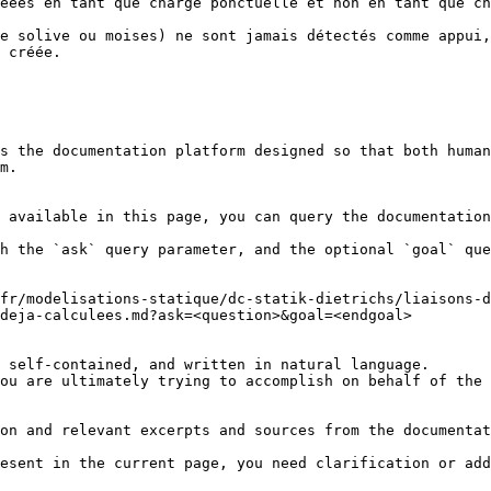
éées en tant que charge ponctuelle et non en tant que ch
e solive ou moises) ne sont jamais détectés comme appui,
 créée.

s the documentation platform designed so that both human
m.

 available in this page, you can query the documentation
h the `ask` query parameter, and the optional `goal` que
-fr/modelisations-statique/dc-statik-dietrichs/liaisons-d
deja-calculees.md?ask=<question>&goal=<endgoal>

 self-contained, and written in natural language.

ou are ultimately trying to accomplish on behalf of the 
on and relevant excerpts and sources from the documentat
esent in the current page, you need clarification or add