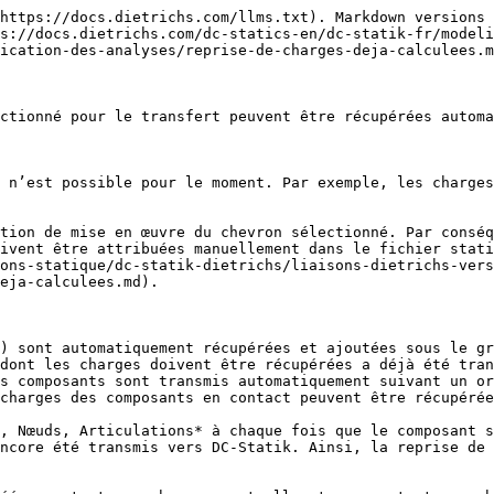
https://docs.dietrichs.com/llms.txt). Markdown versions 
s://docs.dietrichs.com/dc-statics-en/dc-statik-fr/model
ication-des-analyses/reprise-de-charges-deja-calculees.m
ctionné pour le transfert peuvent être récupérées automa
 n’est possible pour le moment. Par exemple, les charges
tion de mise en œuvre du chevron sélectionné. Par conséq
ivent être attribuées manuellement dans le fichier stati
ons-statique/dc-statik-dietrichs/liaisons-dietrichs-vers
eja-calculees.md).

) sont automatiquement récupérées et ajoutées sous le gr
dont les charges doivent être récupérées a déjà été tran
s composants sont transmis automatiquement suivant un or
charges des composants en contact peuvent être récupérée
, Nœuds, Articulations* à chaque fois que le composant s
ncore été transmis vers DC-Statik. Ainsi, la reprise de 