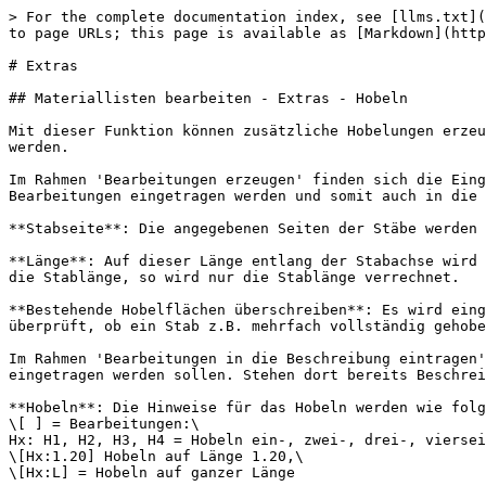
> For the complete documentation index, see [llms.txt](
to page URLs; this page is available as [Markdown](http
# Extras

## Materiallisten bearbeiten - Extras - Hobeln

Mit dieser Funktion können zusätzliche Hobelungen erzeu
werden.

Im Rahmen 'Bearbeitungen erzeugen' finden sich die Eing
Bearbeitungen eingetragen werden und somit auch in die 
**Stabseite**: Die angegebenen Seiten der Stäbe werden 
**Länge**: Auf dieser Länge entlang der Stabachse wird 
die Stablänge, so wird nur die Stablänge verrechnet.

**Bestehende Hobelflächen überschreiben**: Es wird eing
überprüft, ob ein Stab z.B. mehrfach vollständig gehobe
Im Rahmen 'Bearbeitungen in die Beschreibung eintragen'
eingetragen werden sollen. Stehen dort bereits Beschrei
**Hobeln**: Die Hinweise für das Hobeln werden wie folg
\[ ] = Bearbeitungen:\

Hx: H1, H2, H3, H4 = Hobeln ein-, zwei-, drei-, viersei
\[Hx:1.20] Hobeln auf Länge 1.20,\

\[Hx:L] = Hobeln auf ganzer Länge
