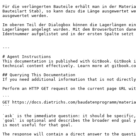
Für die verlängerten Bauteile erhält man in der Materia
Bauteilart Stab), so kann dazu die Länge ausgewertet we
ausgewertet werden.

Im oberen Teil der Dialogbox können die Lagerlängen ein
Lagerlängen angelegt wurden. Mit dem Browserbutton dane
Identnummer aufgelistet und in der ersten Spalte setzt 
---

# Agent Instructions

This documentation is published with GitBook. GitBook i
technical content effectively. Learn more at gitbook.co
## Querying This Documentation

If you need additional information that is not directly
Perform an HTTP GET request on the current page URL wit
```

GET https://docs.dietrichs.com/baudatenprogramm/materia
```

`ask` is the immediate question: it should be specific,
`goal` is optional and describes the broader end goal y
is most useful for that goal.

The response will contain a direct answer to the questi