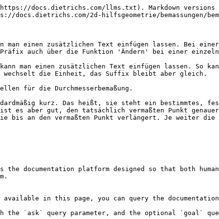
https://docs.dietrichs.com/llms.txt). Markdown versions 
s://docs.dietrichs.com/2d-hilfsgeometrie/bemassungen/bem
n man einen zusätzlichen Text einfügen lassen. Bei einer
Präfix auch über die Funktion 'Ändern' bei einer einzeln
kann man einen zusätzlichen Text einfügen lassen. So kan
 wechselt die Einheit, das Suffix bleibt aber gleich.

ellen für die Durchmesserbemaßung.

dardmäßig kurz. Das heißt, sie steht ein bestimmtes, fes
ist es aber gut, den tatsächlich vermaßten Punkt genauer
ie bis an den vermaßten Punkt verlängert. Je weiter die 
s the documentation platform designed so that both human
m.

 available in this page, you can query the documentation
h the `ask` query parameter, and the optional `goal` que