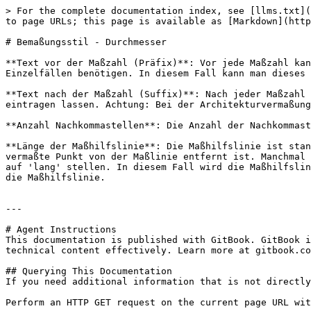
> For the complete documentation index, see [llms.txt](
to page URLs; this page is available as [Markdown](http
# Bemaßungsstil - Durchmesser

**Text vor der Maßzahl (Präfix)**: Vor jede Maßzahl kan
Einzelfällen benötigen. In diesem Fall kann man dieses 
**Text nach der Maßzahl (Suffix)**: Nach jeder Maßzahl 
eintragen lassen. Achtung: Bei der Architekturvermaßung
**Anzahl Nachkommastellen**: Die Anzahl der Nachkommast
**Länge der Maßhilfslinie**: Die Maßhilfslinie ist stan
vermaßte Punkt von der Maßlinie entfernt ist. Manchmal 
auf 'lang' stellen. In diesem Fall wird die Maßhilfslin
die Maßhilfslinie.

---

# Agent Instructions

This documentation is published with GitBook. GitBook i
technical content effectively. Learn more at gitbook.co
## Querying This Documentation

If you need additional information that is not directly
Perform an HTTP GET request on the current page URL wit